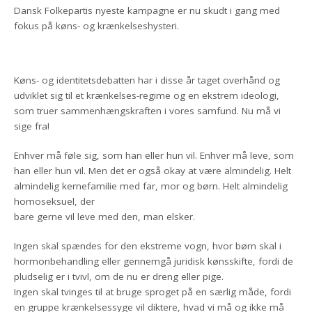
Dansk Folkepartis nyeste kampagne er nu skudt i gang med
fokus på køns- og krænkelseshysteri.
Køns- og identitetsdebatten har i disse år taget overhånd og
udviklet sig til et krænkelses-regime og en ekstrem ideologi,
som truer sammenhængskraften i vores samfund. Nu må vi
sige fra!
Enhver må føle sig, som han eller hun vil. Enhver må leve, som
han eller hun vil. Men det er også okay at være almindelig. Helt
almindelig kernefamilie med far, mor og børn. Helt almindelig
homoseksuel, der
bare gerne vil leve med den, man elsker.
Ingen skal spændes for den ekstreme vogn, hvor børn skal i
hormonbehandling eller gennemgå juridisk kønsskifte, fordi de
pludselig er i tvivl, om de nu er dreng eller pige.
Ingen skal tvinges til at bruge sproget på en særlig måde, fordi
en gruppe krænkelsessyge vil diktere, hvad vi må og ikke må