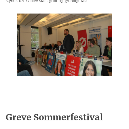
styrket NATO blev slået godt og grundigt fast
Greve Sommerfestival