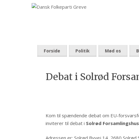
Forside
Politik
Mød os
B
Debat i Solrød Fors
Kom til spændende debat om EU-forsvarsfor
inviterer til debat i
Solrød Forsamlingshus 
Adressen er: Solrød Byvej 14, 2680 Solrød 