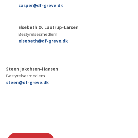
casper@df-greve.dk
Elsebeth Ø. Lautrup-Larsen
Bestyrelsesmedlem
elsebeth@df-greve.dk
Steen Jakobsen-Hansen
Bestyrelsesmedlem
steen@df-greve.dk