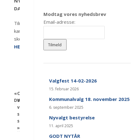
NY
DATO!!
Modtag vores nyhedsbrev
Email-adresse:
Tilmelding
kan
ske
HER
Valgfest 14-02-2026
15. februar 2026
«
Casper
Kommunalvalg 18. november 2025
Dødsfald
Wayert
valgt
6. september 2025
som
Nyvalgt bestyrelse
spidskandidat
11. april 2025
»
GODT NYTÅR