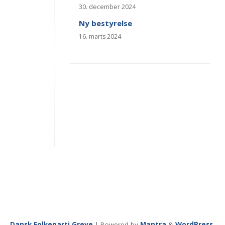
30. december 2024
Ny bestyrelse
16. marts 2024
Dansk Folkeparti Greve
| Powered by
Mantra
&
WordPress.